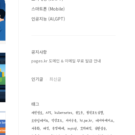
스마트폰 (Mobile)
인공지능 (AI,GPT)
공지사항
pages.kr 도메인 & 이메일 무료 발급 안내
인기글
최신글
태그
개인정보
API
kubernetes
윈도우
원격코드실행
보안업데이트
악성코드
서버구축
hi.pe.kr
데이타베이스
자동화
해킹
운영체제
mysql
모의해킹
권한상승