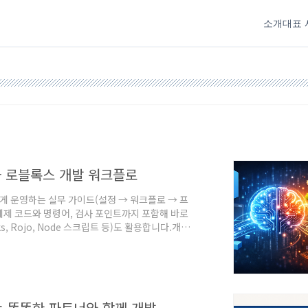
소개
대표 
적화 로블록스 개발 워크플로
을 완벽하게 운영하는 실무 가이드(설정 → 워크플로 → 프
예제 코드와 명령어, 검사 포인트까지 포함해 바로
s, Rojo, Node 스크립트 등)도 활용합니다.개요
트)Rojo (VS Code ↔ Roblox 동기화)TestEZ
tional: roblox-ts 또는 rbxmk
이해하는 똑똑한 파트너와 함께 개발