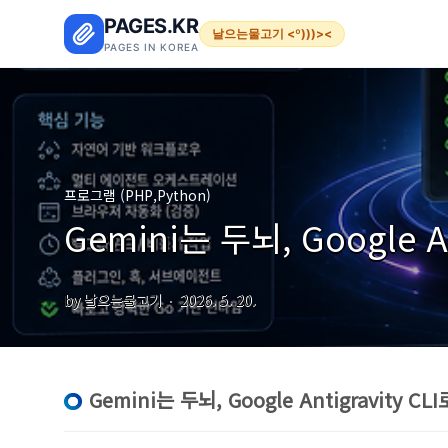
본문 바로가기
PAGES.KR
날으는물고기 <º)))><
PAGES IN KOREA
프로그램 (PHP,Python)
Gemini는 두뇌, Google A
by 날으는물고기
2026. 5. 20.
Gemini는 두뇌, Google Antigravity C