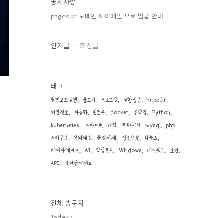
공지사항
pages.kr 도메인 & 이메일 무료 발급 안내
인기글
최신글
태그
원격코드실행
물고기
프로그램
권한상승
hi.pe.kr
개인정보
자동화
윈도우
docker
취약점
Python
kubernetes
스마트폰
해킹
코로나19
mysql
php
서버구축
모의해킹
운영체제
정보보호
리눅스
데이타베이스
AI
악성코드
Windows
네트워크
보안
API
보안업데이트
전체 방문자
Today :