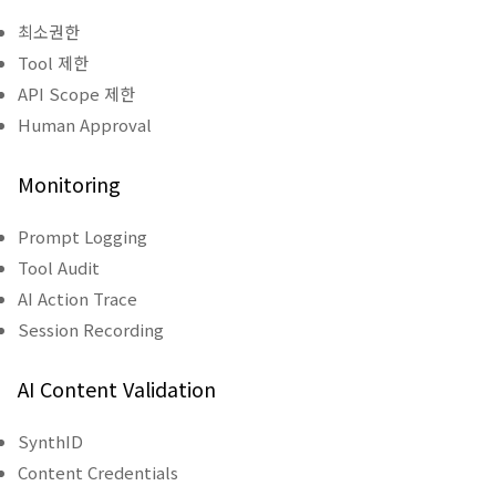
최소권한
Tool 제한
API Scope 제한
Human Approval
Monitoring
Prompt Logging
Tool Audit
AI Action Trace
Session Recording
AI Content Validation
SynthID
Content Credentials