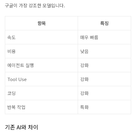
구글이 가장 강조한 모델입니다.
항목
특징
속도
매우 빠름
비용
낮음
에이전트 실행
강화
Tool Use
강화
코딩
강화
반복 작업
특화
기존 AI와 차이