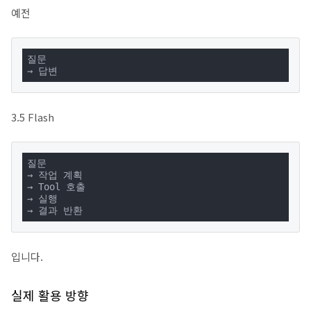
예전
질문

→ 답변
3.5 Flash
질문

→ 작업 계획

→ Tool 호출

→ 실행

→ 결과 반환
입니다.
실제 활용 방향