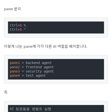
pane 분리
Ctrl+
b
 %

Ctrl+
b
 "
이렇게 나눈 pane에 각각 다른 AI 역할을 배치합니다.
pane1
pane2
pane3
pane4
 = test agent
즉
AI
 팀원들을 병렬로 실행