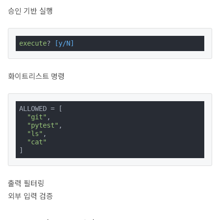
승인 기반 실행
execute
?
 [y/N]
화이트리스트 명령
ALLOWED = [

"git"
,

"pytest"
,

"ls"
,

"cat"
]
출력 필터링
외부 입력 검증