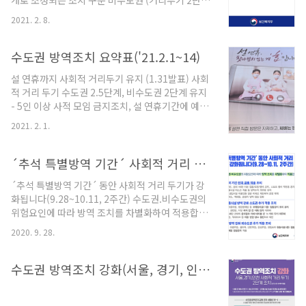
개로 조정되는 조치 구분 비수도권 (거리두기 2단계
19 현황 및 조치사항 ▲버팀목자금 플러스 추진현
+방역수칙 조정) ① 모임·행사 사적 모임 ▸5명부터
황 ▲ 사회적 거리두기 개편(안) 시범적용방안(전
2021. 2. 8.
사적 모임 금지 * (제외) 거주공간이 동일한 가족 등
남) 등을 논의하였다. □ 홍남기 본부장은 주말 일각
이 모이는 경우, 아동, 노인, 장애인 돌봄에 필요한
에서 ‘화이자백신 바닥’ 등의 표현으로..
경우, 임종 가능성이 있어 가족 등이 모이는 경우 -
수도권 방역조치 요약표('21.2.1~14)
식당 등 다중이용시설에 5명 이상 예약 및 동반입장
설 연휴까지 사회적 거리두기 유지 (1.31발표) 사회
금지 기타 모임·행사 ▸결혼식·장례식·기념식 등
적 거리 두기 수도권 2.5단계, 비수도권 2단계 유지
100인 이상 모임·행사 금지 * 공무 및 기업의 필수
- 5인 이상 사적 모임 금지조치, 설 연휴기간에 예외
경영활동 제외, 시험은 분할된 공간 내 100인 미만
없이 적용 - - 향후 1주일 간 환자 발생 추이, 감염 양
이면 허용 ▸전시·박람회, 국제회의의 경우 시설 면
2021. 2. 1.
상 등을 고려하여 단계 조정 재논 blog.pages.kr
적 4㎡당 1명으로 인원 제한, 100인 기준 미적용 ②
■ 수도권 방역조치 요약표('21.2.1~'21.2.14) ※
다중이용시설 : 중점..
적색 볼드체로 작성된 부분은 2.5단계 조치와 별개
´추석 특별방역 기간´ 사회적 거리 두기 강화
로 조정되는 조치 ① 모임·행사 사적 모임 ▸5명부터
´추석 특별방역 기간´ 동안 사회적 거리 두기가 강
사적 모임 금지 * (제외) 거주공간이 동일한 가족 등
화됩니다(9.28~10.11, 2주간) 수도권.비수도권의
이 모이는 경우, 아동, 노인, 장애인 돌봄에 필요한
위험요인에 따라 방역 조치를 차별화하여 적용합니
경우, 임종 가능성이 있어 가족 등이 모이는 경우 -
다 ​ #1 특별방역 기간 전국 공통 적용 조치 * 실내 50
식당 등 다중이용시설에 5명 이상 예약 및 동반입장
2020. 9. 28.
인, 실외 100인 이상 집합/모임/행사 금지, 스포츠
금지 기타 모임·행사 ▸결혼식·장례식·기념식 등
행사 무관중 경기 유지 * 다중이용시설 마스크 착용
50..
등 방역수칙 의무화 유지 * 실내 국공립시설 이용인
수도권 방역조치 강화(서울, 경기, 인천 사회적 거리 두기 2단계 조치)
원 절반 이하로 제한하여 운영 재개 * 시장, 마트, 백
화점, 관광지 방역 점검 강화 ​ #2 다중이용시설 방역