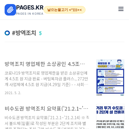
본문 바로가기
PAGES.KR
날으는물고기 <º)))><
PAGES IN KOREA
방역조치
5
방역조치 영업제한 소상공인 4.5조원 지급 완료
코로나19 방역조치로 영업제한을 받은 소상공인에
게 4.5조 원 지급 완료 - 버팀목자금 플러스., 272만
개 사업체에 4.5조 원 지급(4.29일 기준) - - 사회적
거리두기 개편(안) 전라남도 시범 적용(5.3∼5.9) -
2021. 5. 2.
- 시설별 장관책임제(9,741개소), 정부합동 점검단
(8,595개소) 점검 실시 - □ 코로나바이러스감염
증-19 중앙재난안전대책본부(본부장: 국무총리 직
비수도권 방역조치 요약표(’21.2.1~’21.2.14)
무대행 홍남기)는 오늘 홍남기 국무총리 직무대행
비수도권 방역조치 요약표(’21.2.1~’21.2.14) ※ 적
주재로 정부서울청사 영상회의실에서 각 중앙부처,
서 볼드체(밑줄)로 작성된 부분은 2단계 조치와 별
17개 광역자치단체와 함께 ▲주요 지자체 코로나