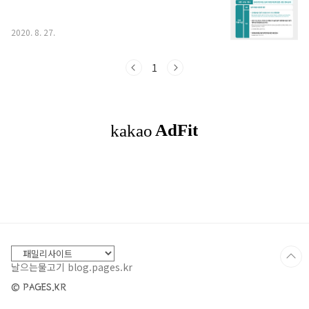
강화 수도권 추가 적용 조치 * 클럽, 유흥주점, 방문
판매업 등 고위험시설(11종) 집합금지 조치 유지 *
영화관, 공연장, PC방 좌석 한 칸 띄워 앉기 의무화
2020. 8. 27.
* 20석 초과한 규모의 음식저머과 카페 테이블 간
1m 거리 두..
1
날으는물고기 blog.pages.kr
© PAGES.KR