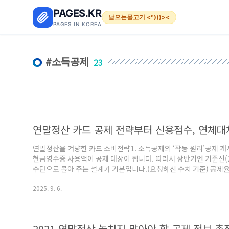
본문 바로가기
PAGES.KR
날으는물고기 <º)))><
PAGES IN KOREA
소득공제
23
연말정산 카드 공제 전략부터 신용점수, 연체대
연말정산을 겨냥한 카드 소비전략1. 소득공제의 ‘작동 원리’공제 개시
현금영수증 사용액이 공제 대상이 됩니다. 따라서 상반기엔 기준선(
수단으로 몰아 주는 설계가 기본입니다.(요청하신 수치 기준) 공제율
영수증 30%, 도서·공연·영화 등 30%(총급여 7천만 원 이하), 전
2025. 9. 6.
도: 7천만 원 이하 300만 원, 7천만~1억2천만 원 250만 원, 1억
으니 그해 국세청 안내를 최종 확인하세요.2. 절세를 위한 하반기 운용 
2021 연말정산 놓치지 말아야 할 공제 정보 총