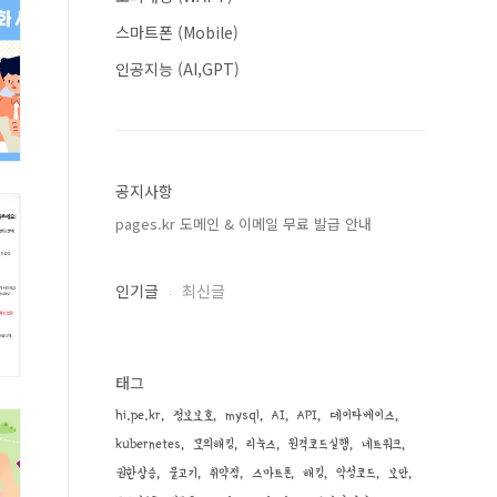
스마트폰 (Mobile)
인공지능 (AI,GPT)
공지사항
pages.kr 도메인 & 이메일 무료 발급 안내
인기글
최신글
태그
hi.pe.kr
정보보호
mysql
AI
API
데이타베이스
kubernetes
모의해킹
리눅스
원격코드실행
네트워크
권한상승
물고기
취약점
스마트폰
해킹
악성코드
보안