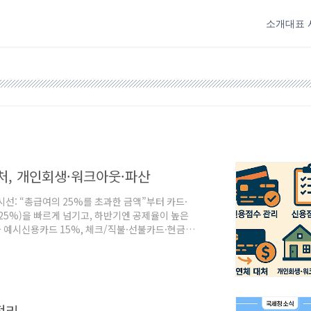
소개
대표 
처, 개인회생·워크아웃·파산
선: “총급여의 25%를 초과한 금액”부터 카드·
25%)을 빠르게 넘기고, 하반기엔 공제율이 높은
 예시신용카드 15%, 체크/직불·선불카드·현금
통시장/대중교통 40%(연봉 구간별) 최대 공제 한
2천만 원 초과 200만 원※ 세법은 매년 일부 변동이 있
플랜(실전 예시)예: 총급여 5,000만 원..
정리