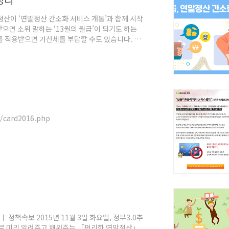
말정산이 ‘연말정산 간소화 서비스 개통’과 함께 시작
받으면 소위 말하는 ‘13월의 월급’이 되기도 하는
 적용받으면 가산세를 부담할 수도 있습니다. 연
하는데요, 실수를 줄이고 꼼꼼하게 준비하기 위한
가족의 연간 소득금액이 100만 원(근로소득만 있
 수 없습니다. 또한 자녀는 맞벌이 부부 중 한 사
d/card2016.php
정책속보 2015년 11월 3일 화요일, 정부3.0추
로 미리 알려주고 채워주는 「편리한 연말정산」