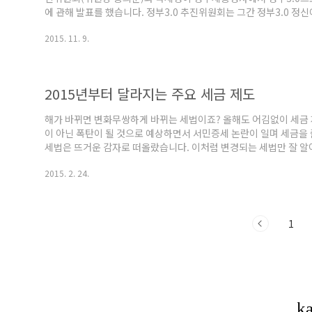
에 관해 발표를 했습니다. 정부3.0 추진위원회는 그간 정부3.0 정
해 왔고 그 일환으로 '미리 알려주고 채워주는 편리한 연말정산' 서
2015. 11. 9.
과를 예상하여 미리 알려주고, 공제·한도액 등을 계산하여 신고서
온라인으로 신고하는 연말정산 서비스를 제공하게 됨에 따라 국민이
다.”라고 밝혔습니다. ‘편리한..
2015년부터 달라지는 주요 세금 제도
해가 바뀌면 변화무쌍하게 바뀌는 세법이죠? 올해도 어김없이 세금 
이 아닌 폭탄이 될 것으로 예상하면서 서민증세 논란이 일며 세금을
세법은 뜨거운 감자로 떠올랐습니다. 이처럼 변경되는 세법만 잘 알아
다는 사실! 알고 계시나요? 올해 상반기부터 바뀌는 주요 세금 제도
2015. 2. 24.
이하의 다주택소유(배우자와 합산) 임대소득자의 경우 ’14∼’16년 
후 소득분부터는 14%의 세율로 별도로 분리과세됩니다. 월세소득 
합소득세 신고의무가 있으며..
1