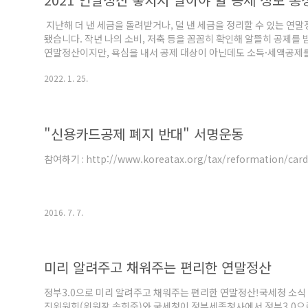
​ 지난해 더 낸 세금을 돌려받거나, 덜 낸 세금을 정리할 수 있는 연
됐습니다. 작년 나의 소비, 저축 등을 꼼꼼히 확인해 알뜰히 공제를 
연말정산이지만, 욕심을 내서 공제 대상이 아닌데도 소득·세액공제를
말정산 할 때 소득·세액공제 충족 여부는 근로자 스스로 판단해야 
2022. 1. 25.
국세청의 가이드라인, 꼭 한 번 살펴보세요! 부양가족 인적공제 부양
는 경우 총급여액 500만 원)을 초과하는 경우에는 인적공제 대상이 될
람만 인적공제..
"신용카드공제 폐지 반대" 서명운동
참여하기 : http://www.koreatax.org/tax/reformation/car
2016. 7. 7.
미리 알려주고 채워주는 편리한 연말정산
정부3.0으로 미리 알려주고 채워주는 편리한 연말정산!국세청 소식 ㅣ 
진위원회(위원장 송희준)와 국세청이 정부세종청사에서 정부3.0으