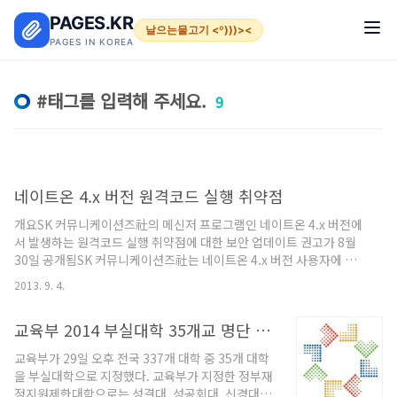
본문 바로가기
PAGES.KR
날으는물고기 <º)))><
PAGES IN KOREA
태그를 입력해 주세요.
9
네이트온 4.x 버전 원격코드 실행 취약점
개요SK 커뮤니케이션즈社의 메신저 프로그램인 네이트온 4.x 버전에
서 발생하는 원격코드 실행 취약점에 대한 보안 업데이트 권고가 8월
30일 공개됨SK 커뮤니케이션즈社는 네이트온 4.x 버전 사용자에 대
한 지속적인 사용 지원을 위해 해당 취약점을 서버 패치를 통해 해결함
2013. 9. 4.
해당 취약점의 경우, 9월 2일부로 패치를 수행하지 않은 4.x 버전에서
도 발생하지 않음 설명대화하기 기능에서 취약점을 유발시키는 특수
교육부 2014 부실대학 35개교 명단 발표
한 문자열에 대해 서버측에서 필터링 수행 해당 시스템취약점에 영향
받지 않는 버전 - 네이트온 5.x - 네이트온 4.x 및 이전버전 문의사항한
교육부가 29일 오후 전국 337개 대학 중 35개 대학
국인터넷진흥원 인터넷침해대응센터: 국번없이 118 기타본 취약점은
을 부실대학으로 지정했다. 교육부가 지정한 정부재
Krcert 홈페이지를 통해 sweetchip님께서 제공해주셨습니다.
정지원제한대학으로는 성결대, 성공회대, 신경대,