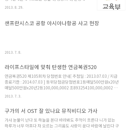
숭의여대, 웅지세무대 등 수도권 대학 5곳(4년제 3
2013. 8. 29.
개교, 전문대 2개교)과 경주대, 극동대, 대구외국어
대, 대구한의대, 동양대, 백석대, 상지대, 서남대, 신
라대, 우석대, 제주국제대, 한려대, 한서대, 한중대,
샌프란시스코 공항 아시아나항공 사고 현장
호남대, 경북과학대, 고구려대, 광양보건대, 군장대,
대구공업대, 대구미래대, 동강대, 벽성대, 부산예술
대, 서해대, 송호대, 영남외국어대, 전북과학대, 포
항대, 한영대 등 30개 지방대학(4년제 15개교, 전문
대 15개교)이 지정됐다. 교육부는 “전체 337개 대
2013. 7. 8.
학 중 대학 18곳, 전문대 17곳 등 총 35개교가 평가
지표에 의해 ‘하위 15..
라이프스타일에 맞춰 탄생한 연금복권520
연금복권520 제105회차 당첨번호 안내[ 추첨일 : 2013.07.03 / 지급
종료기한 : 2014.07.03 ] 등위당첨금당첨번호1등매달500만원x20년
매달500만원x20년2등100,000,0002 조893254100,000,0002 조
893256100,000,0002 조860488100,000,0002 조8604903등
2013. 7. 3.
10,000,000각조6601064등1,000,000각조●070915등20,000각
조●●●9976등2,000각조●●●●422,000각조●●●●747등
구가의 서 OST 잘 있나요 뮤직비디오 가사
1,000각조●●●●●01,000각조●●●●●1 연금복권520 2등
확인방법연금복권520의 2등 당첨번호는 1등의 앞,뒷번호로 1등 당첨
가사 눈물이 난다 또 하늘을 본다 바라봐도 추억이 흐른다 니가 없는
번호가 2조 123456번 일 경우, 2등 당첨번호는 1등의 앞번호인 2조
하루가 너무 아프다 차 오르는 그리움도 사랑이 운다 바람에 날린다 구
123455번과 1등의 뒷번..