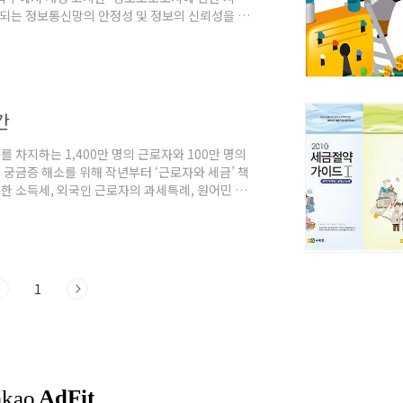
되는 정보통신망의 안정성 및 정보의 신뢰성을 확
에서 사용하는 ‘정보보호조직·정보통신설비·DNS서
된 주요 내용은 다음과 같다. 정보보호조치에 관한
보보호 등에 관한 법률」(이하 "법"이라 한다) 제
간
 차지하는 1,400만 명의 근로자와 100만 명의
궁금증 해소를 위해 작년부터 ‘근로자와 세금’ 책
한 소득세, 외국인 근로자의 과세특례, 원어민 교
내용을 한데 모아 알기 쉽게 편집하였습니다. 아무
나아가 세금에 대한 인식을 새롭게 하는데 도움이
려세제 1. 근로장려세제의 개요 2. 근로장려세제의
1