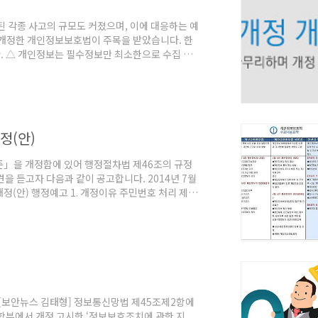
 각종 사고의 규모도 커졌으며, 이에 대응하는 예
에 개정한 개인정보보호법이 주목을 받았습니다. 한
. △ 개인정보는 필수정보만 최소한으로 수집 →
다. △ 주민등록번호와 건강 정보 등 민감정보 수
가 아니라면 주민등록번호와 민감정보를 수집하거나
 금지 → 법령의 근거 없이 다른 용도로 사용하거
정(안)
준」을 개정함에 있어 행정절차법 제46조의 규정
을 듣고자 다음과 같이 공고합니다. 2014년 7월
(안) 행정예고 1. 개정이유 주민번호 처리 제한,
인정보의 안전성 확보조치 기준에 반영·개정하여
에 대한 보호조치 - 비인가 된 App의 설치·운영
 보안설정이 미흡한 네트워크 접속 제한(안 제5조) ○
 [보안뉴스 김태형] 정보통신망법 제45조제2항에
과학부에서 개정 고시한 ‘정보보호조치에 관한 지