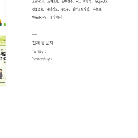
코로나19
스마트폰
권한상승
AI
취약점
hi.pe.kr
정보보호
개인정보
윈도우
원격코드실행
자동화
Windows
운영체제
전체 방문자
Today :
Yesterday :