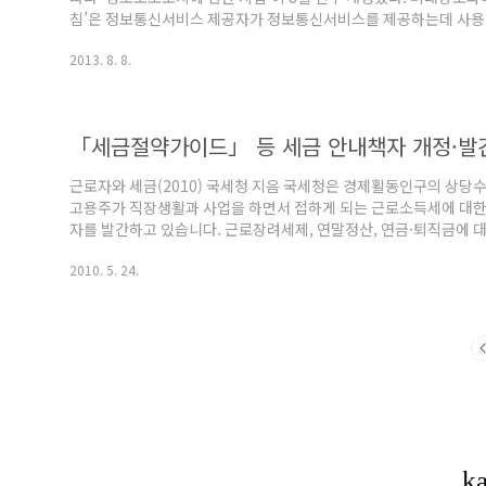
침’은 정보통신서비스 제공자가 정보통신서비스를 제공하는데 사용
보하기 위한 보호조치의 구체적인 내용을 정의했다. 특히, 이 지침
2013. 8. 8.
버·웹서버’ 등과 같은 용어에 대한 정의를 했다. 이번에 개정·고시
지침제1장 총 칙제1조(목적) 이 지침은 「정보통신망 이용촉진 및 정
45조제2항에 따라 정보통신서비스..
「세금절약가이드」 등 세금 안내책자 개정·발
근로자와 세금(2010) 국세청 지음 국세청은 경제활동인구의 상당수를
고용주가 직장생활과 사업을 하면서 접하게 되는 근로소득세에 대한 
자를 발간하고 있습니다. 근로장려세제, 연말정산, 연금·퇴직금에 대
사에 대한 비과세제도, 비거주자의 근로소득세 과세방법 등에 대한 
2010. 5. 24.
쪼록 이 책자가 납세자 여러분에게 유용한 세금길잡이로 활용되고, 
되시기를 바랍니다. 근로자와 세금 다운받기 클릭!!! 제1장 근로장
적용대상 및 적용단위 ..