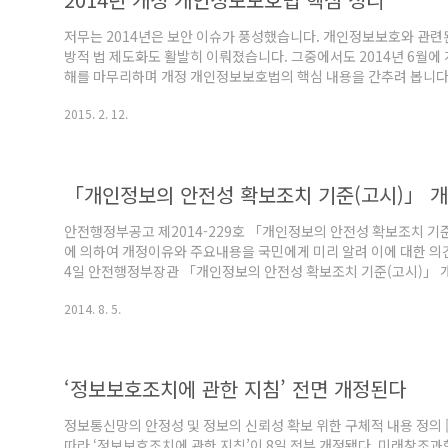
저무는 2014년은 보안 이슈가 풍성했습니다. 개인정보보호와 관련된
방적 법 제도화도 활발히 이뤄졌습니다. 그중에서도 2014년 6월
해를 마무리하며 개정 개인정보보호법의 핵심 내용을 간추려 봅니다
추가 정보를 수집할 경우 반드시 사용자(고객)의 동의를 받아야 합니
2015. 2. 12.
집 금지 → 범죄 등을 수사하기 위한 법령 등의 근거가 있는 경우
사용해선 안됩니다. △ 수집한 목적과 다르게 사용하거나 제3자 제공
나 외부로 유출하지 않도록 주의..
「개인정보의 안전성 확보조치 기준(고시)」 개
안전행정부공고 제2014-229호 「개인정보의 안전성 확보조치 기
에 의하여 개정이유와 주요내용을 국민에게 미리 알려 이에 대한 의견
4일 안전행정부장관 「개인정보의 안전성 확보조치 기준(고시)」 개정
스마트기기로의 업무 환경 변화와 신규 위협에 대한 보호조치를 개
2014. 8. 5.
고시하고자 함 2. 주요내용 ○ 보안이 미흡한 모바일 단말기 및 통신망
에 대한 기술·관리적 통제(안 제5조) - 공용 WiFi 및 비암호화 등
카드사 개..
‘정보보호조치에 관한 지침’ 전면 개정된다
정보통신망의 안정성 및 정보의 신뢰성 확보 위한 구체적 내용 정의
따라 ‘정보보호조치에 관한 지침’이 8일 전부 개정됐다. 미래창조