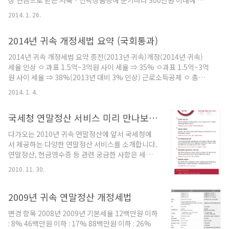
상 연금으로 받는 저축ㆍ신탁상품등에 분기마다 300만원 이내에 납
인터넷상담- 원천세 전자신고 (인터넷 세금신고·납
입연간 납입액의 40%(72만원 한도)주택마련저축공제 (조특법87)일
부)- 원천세 신고내역 조회- 원천징수 지급명세서
2014. 1. 26.
정요건을 갖춘 근로소득자의 주택마련저축 납입액저축납입액의
(근로,퇴직 등) 제출- 일용근로소득 지급명세서 제
40% ⇒주택임차차입금원리금상환액 공제, 월세액 소득공제와 합하
출
2014년 귀속 개정세법 요약 (국회통과)
여 300만원, 주택자금공제와 총합계액 500 (또는 1,500)만원 한도중
소기업창업 투자조합 출자등소득공제 (조특법16)중소기업창업투자
2014년 귀속 개정세법 요약 종전(2013년 귀속)개정(2014년 귀속)
조합 등에 출자투자액의 10%(30%) ⇒ 종합소득금액의 40% 한도신
세율 인상 ㅇ 과표 1.5억~3억원 사이 세율 ⇒ 35% ㅇ과표 1.5억~3억
용카드등 사용금액에 대한 소득공제 (조특법126의2)근로소득이 있는
원 사이 세율 ⇒ 38%(2013년 대비 3% 인상) 근로소득공제 ㅇ 총급
자가 신용카드, 직불카드, 현금영수증 등을 사용한..
여에 따른 공제율 ⇒ 80%~5% ㅇ총급여에 따른 공제율 ⇒
2014. 1. 4.
70%~2%로 축소 근로소득세액 공제한도 50만원 한도 ㅇ총급여 구
간별 공제액 한도 증가 ⇒ 최고 66만원 자녀소득공제의 세액공제 전환
국세청 연말정산 서비스 미리 만나보세요!
ㅇ 6세이하 자녀양육비: 1명당 100만원 ㅇ 출생·입양공제: 1명당
200만원 ㅇ 다자녀추가공제: 2명 이상시 적용 ㅇ 자녀 1명당 15만원
다가오는 2010년 귀속 연말정산에 앞서 국세청에
(2명 초과시 초과 1명당 20만원 추가) 부녀자공제 적용대상 소득금액
서 제공하는 다양한 연말정산 서비스를 소개합니다.
상관없이 공제 연봉4000만원 이하자에 한해 적용 특별공제 ㅇ 의료비
연말정산, 현금영수증 등 관련 궁금한 사항은 세미
·교육비..
래콜센터(국번없이 126번)에서 친절하게 상담·안
2010. 11. 30.
내 받을 수 있으며, 연말정산간소화 서비스는 2011
년 1월 15일부터 12종의 소득공제 항목의 증명서류
를 제공할 예정이오니 참고하시기 바랍니다!! 출처 :
2009년 귀속 연말정산 개정세법
국세청 블로그
변경 항목 2008년 2009년 기본세율 12백만원 이하
: 8% 46백만원 이하 : 17% 88백만원 이하 : 26%