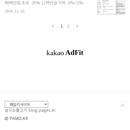
88백만원 초과 : 35% 12백만원 이하 : 6% (2%p
↓) 46백만원 이하 : 16% (1%p ↓) 88백만원 이하
2009. 12. 29.
: 25% (1%p ↓) 88백만원 초과 : 35% (변동 없음)
근로소득공제금액 500만원 이하 구간 : 전액공제
500만원 이하 구간 : 80% 공제 기본공제대상자 본
1
2
인, 배우자, 생계를 같이하는 부양가족* * 직계존속,
직계비속, 형제자매 등 생계를 같이하는 부양가족에
6개월 이상 위탁아동 추가 기본공제 금액 1인당
100만원 1인당 150만원 부양가족 연령 요건 20세
이하 남자 60세 이상 / 여자 55세 이상 남녀 모두 60
세 이상으로 통일 경로우대자 추..
날으는물고기 blog.pages.kr
© PAGES.KR