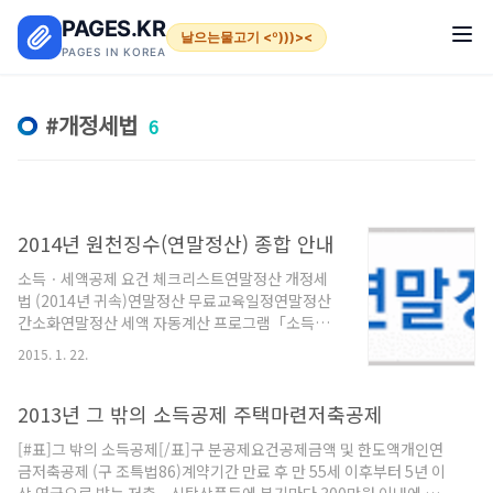
본문 바로가기
PAGES.KR
날으는물고기 <º)))><
PAGES IN KOREA
개정세법
6
2014년 원천징수(연말정산) 종합 안내
소득ㆍ세액공제 요건 체크리스트연말정산 개정세
법 (2014년 귀속)연말정산 무료교육일정연말정산
간소화연말정산 세액 자동계산 프로그램「소득ㆍ
세액공제 신고서」작성 동영상 (근로자용) 요약정
2015. 1. 22.
보 └ 원천징수개요└ 신고납부기한└ 세율└ 가산
세상세정보 └ 근로소득└ 퇴직소득ㆍ연금소득└
기타소득└ 사업소득└ 금융(이자ㆍ배당)소득└
2013년 그 밖의 소득공제 주택마련저축공제
비거주자 원천징수신고서식 및 첨부서류참고 자료
[#표]그 밖의 소득공제[/표]구 분공제요건공제금액 및 한도액개인연
실원천징수에 관한 법령정보 (세법,예규,판례 등)원
금저축공제 (구 조특법86)계약기간 만료 후 만 55세 이후부터 5년 이
천징수에 관한 자주묻는질문(FAQ)원천징수에 관한