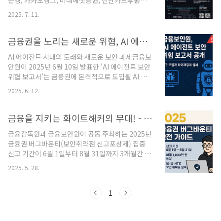
은행, 카카오뱅크, 미래에셋증권, 신한카드후원금
분석.버그바운티(VDP 포함): 제보 보상 및 공개 정
융위원회참가 대상전 국민 누구나 (연구자, 기업 종
책으로 제로데이 발굴과 안전한 신고 문화 활성화.
2025. 7. 11.
사자, 대학(원)생 등), 개인 또는 팀(최대 4인)접수
누가 함께하나요?금융사·SW 개발사·화이트해커가
기간2025년 7월 14일(월) ~ 8월 29일(금) ※ 모델
보안 파트너로 참여하는 오픈 플랫폼, 그리고 금감
경쟁 부문은 8월 1일부터시상식2025년 11월,
금융권을 노리는 새로운 위협, AI 에이전트 하이재킹과 도구 오염
원·KI..
FISCON 2025 행사 내 개최총상금3,300만 원 (대
AI 에이전트 시대의 도래와 새로운 보안 과제금융보
상 1,500만 원 포함)🧠 트랙 구성 금융 AI 모델 경쟁
안원이 2025년 6월 10일 발표한 'AI 에이전트 보안
목표: 금융보안 실무에 적합한 생성형 AI 모델 성능
위협 보고서'는 금융권에 본격적으로 도입될 AI 에
평가경쟁 방식FSKU(Financial Security
이전트의 보안 위협을 체계적으로 분석한 중요한 문
Knowledge Understanding)라는 금융보안 QA
2025. 6. 12.
서입니다. 추론 AI 모델의 등장과 함께 AI 에이전트
데이터셋 기반1,000개 문항(객관식·주관식)으로
기술이 급속도로 발전하면서, 금융 서비스의 혁신적
구성참가자는..
인 변화가 예상되는 가운데, 이에 수반되는 보안 위
금융을 지키는 화이트해커의 무대! - 2025 금융권 버그바운티 가이드
협에 대한 선제적 대응의 필요성을 제시하고 있습니
금융감독원과 금융보안원이 공동 주최하는 2025년
다.AI 에이전트의 정의와 특징1. AI 에이전트란 무엇
금융권 버그바운티(보안취약점 신고포상제) 집중
인가?AI 에이전트는 사용자의 의도를 파악하여 목
신고 기간이 6월 1일부터 8월 31일까지 3개월간 운
표를 설정하고, 환경을 분석한 후 필요한 도구를 활
영됩니다. 이는 급속히 발전하는 디지털 금융 환경
용하여 인간의 개입 없이 자율적으로 작업을 수행하
2025. 5. 28.
에서 증가하는 사이버 보안 위협에 선제적으로 대응
는 AI 시스템입니다. 이는 단순히 정보를 제공하는
하기 위한 혁신적인 보안 강화 프로그램입니다.최근
수준을 넘어서 실제 행동을 취할 수 있는 능동적인..
인공지능, 클라우드 등 신기술 도입과 오픈소스 활
1
용 증가로 인해 '제로데이 어택'과 같은 신종 보안 위
협이 급증하고 있습니다. 이러한 상황에서 금융회사