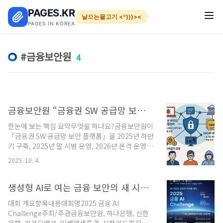
본문 바로가기
PAGES.KR
날으는물고기 <º)))><
PAGES IN KOREA
금융보안원
4
금융보안원 “금융권 SW 공급망 보안 플랫폼” SBOM·버그바운티·통합관리
한눈에 보는 핵심 요약무엇을 하나요?금융보안원이
「금융권 SW 공급망 보안 플랫폼」을 2025년 하반
기 구축, 2025년 말 시범 운영, 2026년 본격 운영을
추진합니다. 목표는 취약점 통합관리와 정보공유를
2025. 10. 4.
통해 패치 갭(패치 발표~적용 사이 시간)을 최소화
하고, 금융권 자율보안 생태계를 조성하는 것입니
다.핵심 기능은?취약점 통합관리: 패치 개발→검증
생성형 AI로 여는 금융 보안의 새 시대, 2025 챌린지(Challenge) 시작
→배포→적용 전 과정을 원스톱으로 관리하고 신속
대회 개요항목내용대회명2025 금융 AI
공유.SBOM 관리체계: 배포·사용 SW의 구성요소
Challenge주최/주관금융보안원, 하나은행, 신한
명세(SBOM)를 기반으로 신규 취약점 영향도 즉시